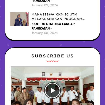
Trunojoyo Madura
PAMEKASAN
January 09, 2024
MAHASISWA KKN 10 UTM
MELAKSANAKAN PROGRAM
KERJA PENCATATAN KEUANGAN
KKN-T 10 UTM DESA LANCAR
UMKM
PAMEKASAN
January 08, 2024
SUBSCRIBE US