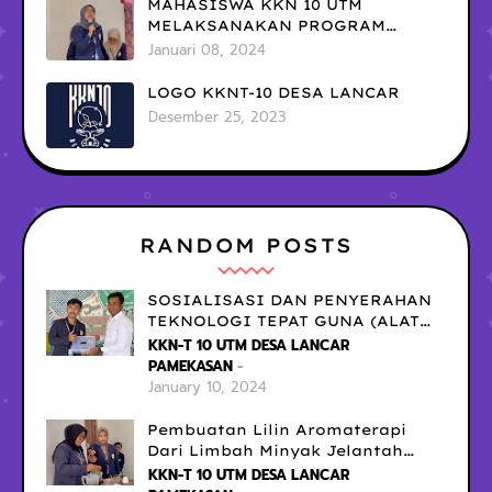
MAHASISWA KKN 10 UTM
MELAKSANAKAN PROGRAM
KERJA PENCATATAN KEUANGAN
Januari 08, 2024
UMKM
LOGO KKNT-10 DESA LANCAR
Desember 25, 2023
RANDOM POSTS
SOSIALISASI DAN PENYERAHAN
TEKNOLOGI TEPAT GUNA (ALAT
PENYIRAMAN TANAMAN
KKN-T 10 UTM DESA LANCAR
BERBASIS IOT) PADA PERANGKAT
PAMEKASAN
DESA LANCAR
January 10, 2024
Pembuatan Lilin Aromaterapi
Dari Limbah Minyak Jelantah
Rumahan - KKNT 10 Universitas
KKN-T 10 UTM DESA LANCAR