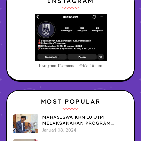
INSTAGRAM
Instagram Username : @kkn10.utm
MOST POPULAR
MAHASISWA KKN 10 UTM
MELAKSANAKAN PROGRAM
KERJA MENGAJAR DI SDN
Januari 08, 2024
LANCAR